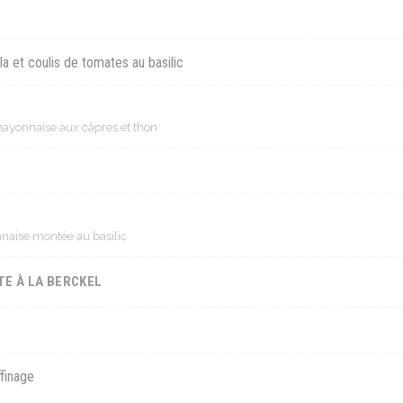
la et coulis de tomates au basilic
mayonnaise aux câpres et thon
naise montée au basilic
E À LA BERCKEL
finage