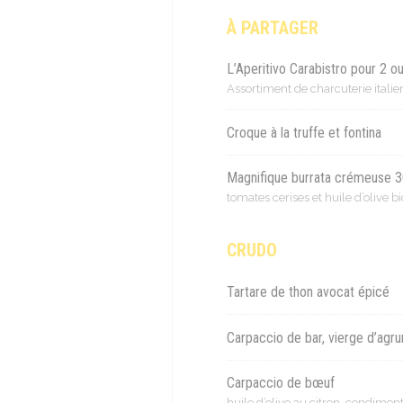
À PARTAGER
L’Aperitivo Carabistro pour 2 o
Assortiment de charcuterie italien
Croque à la truffe et fontina
Magnifique burrata crémeuse 
tomates cerises et huile d’olive b
CRUDO
Tartare de thon avocat épicé
Carpaccio de bar, vierge d’agr
Carpaccio de bœuf
huile d’olive au citron, condiment