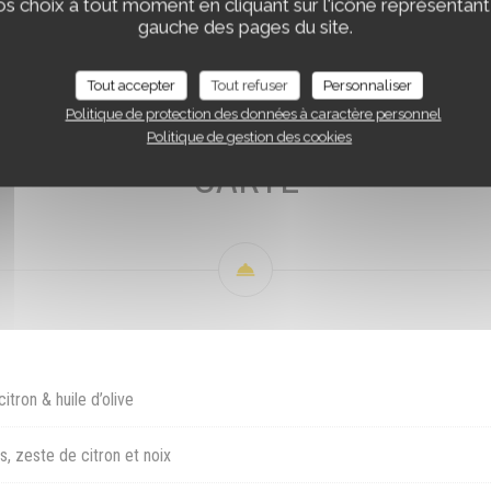
s choix à tout moment en cliquant sur l'icône représentant
CARTE
BOISSONS
PETIT DEJEUNER
APERITIVO
gauche des pages du site.
Tout accepter
Tout refuser
Personnaliser
Politique de protection des données à caractère personnel
Politique de gestion des cookies
CARTE
itron & huile d’olive
s, zeste de citron et noix