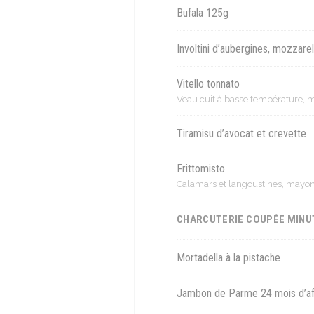
Bufala 125g
Involtini d’aubergines, mozzarel
Vitello tonnato
Veau cuit à basse température, 
Tiramisu d’avocat et crevette
Frittomisto
Calamars et langoustines, mayon
CHARCUTERIE COUPÉE MINUT
Mortadella à la pistache
Jambon de Parme 24 mois d’af