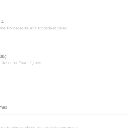
u 4
ne, fromages italiens, foccacia et olives
300g
io italienne. Pour 2/3 pers
umes
 pesto, câpres, olives, pickles d’oignons rouges