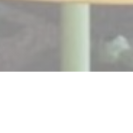
Il CaraBistro
ONLINE REZERVACE