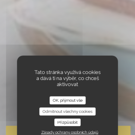
Tato stránka využívá cookies
a dává ti na výběr, co chceš
aktivovat
IL CARABISTRO
OK, přijmout vše
IL CARABISTRO
ITALIAN BISTROT
|
GARCHES
Odmítnout všechny cookies
Přizpůsobit
REZERVOVAT STŮL
Zásady ochrany osobních údajů