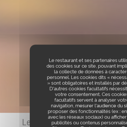
Le restaurant et ses partenaires utili
des cookies sur ce site, pouvant impl
la collecte de données à caractè
personnel. Les cookies dits « nécess
» sont obligatoires et installés par dé
D'autres cookies facultatifs nécessi
votre consentement. Ces cookie
facultatifs servent à analyser vot
navigation, mesurer l'audience du si
proposer des fonctionnalités (ex : en
avec les réseaux sociaux) ou affiche
Les avis de nos clients
publicités ou contenus personnalis