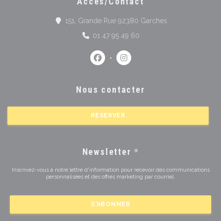
Accès/Contact
((ouvre une nouve
151, Grande Rue 92380 Garches
01 47 95 49 60
Facebook ((ouvre une nouvelle fen
Instagram ((ouvre une nouv
Nous contacter
RÉSERVER
Newsletter
*
Inscrivez-vous à notre lettre d'information pour recevoir des communications
personnalisées et des offres marketing par courriel.
S'ABONNER