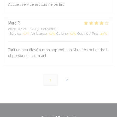
Accueil service est cuisine parfait
Marc
P
2026-07-20
- 12:45 - Couverts 2
Service
:
5
/5
Ambiance
:
5
/5
Cuisine
:
5
/5
Qualité / Prix
:
4
/5
Tarif un peu élevé à mon appréciation Mais très bel endroit
et personnel charmant
1
2